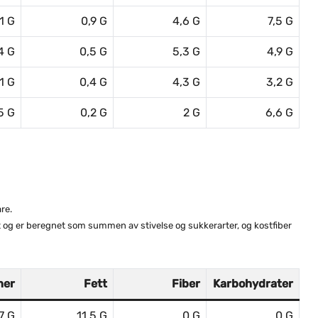
1 G
0,9 G
4,6 G
7,5 G
4 G
0,5 G
5,3 G
4,9 G
,1 G
0,4 G
4,3 G
3,2 G
5 G
0,2 G
2 G
6,6 G
re.
at og er beregnet som summen av stivelse og sukkerarter, og kostfiber
ner
Fett
Fiber
Karbohydrater
7 G
11,5 G
0 G
0 G