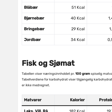
Blåbær
51 Kcal
Bjørnebær
40 Kcal
1,
Bringebær
29 Kcal
1
Jordbær
34 Kcal
0,
Fisk og Sjømat
Tabellen viser næringsinnholdet pr.
100 gram
spiselig matva
Tabellverdiene for karbohydrat viser tilgjengelig karbohydr
er ikke medregnet.
Matvarer
Kalorier
Protei
Laks, Vill, Rå
182 Kcal
19,