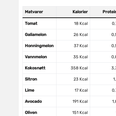
Matvarer
Kalorier
Protei
Tomat
18 Kcal
0,
Galiamelon
26 Kcal
0,
Honningmelon
37 Kcal
0,
Vannmelon
35 Kcal
0,
Kokosnøtt
358 Kcal
3,
Sitron
23 Kcal
1
Lime
17 Kcal
0,
Avocado
191 Kcal
1,
Oliven
151 Kcal