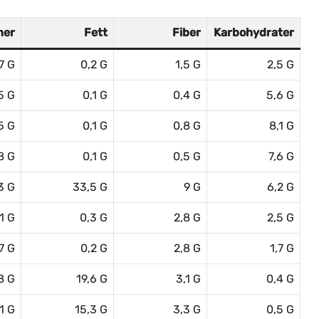
ner
Fett
Fiber
Karbohydrater
7 G
0,2 G
1,5 G
2,5 G
5 G
0,1 G
0,4 G
5,6 G
5 G
0,1 G
0,8 G
8,1 G
8 G
0,1 G
0,5 G
7,6 G
3 G
33,5 G
9 G
6,2 G
,1 G
0,3 G
2,8 G
2,5 G
7 G
0,2 G
2,8 G
1,7 G
8 G
19,6 G
3,1 G
0,4 G
1 G
15,3 G
3,3 G
0,5 G