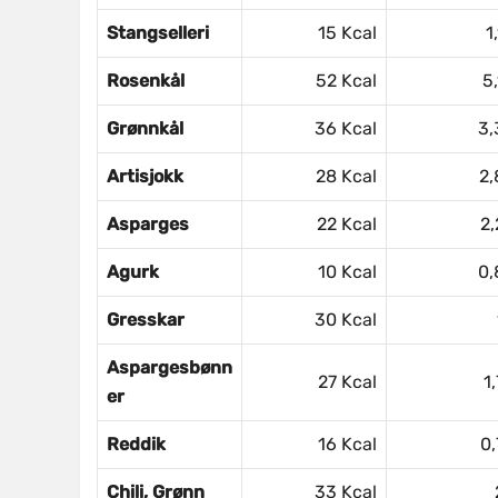
Stangselleri
15 Kcal
1
Rosenkål
52 Kcal
5,
Grønnkål
36 Kcal
3,
Artisjokk
28 Kcal
2,
Asparges
22 Kcal
2,
Agurk
10 Kcal
0,
Gresskar
30 Kcal
Aspargesbønn
27 Kcal
1
Er
Reddik
16 Kcal
0,
Chili, Grønn
33 Kcal