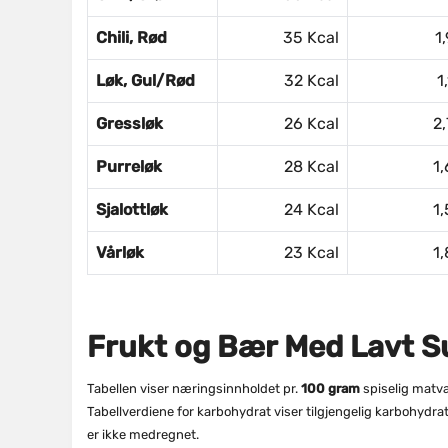
Chili, Rød
35 Kcal
1
Løk, Gul/rød
32 Kcal
1
Gressløk
26 Kcal
2,
Purreløk
28 Kcal
1,
Sjalottløk
24 Kcal
1,
Vårløk
23 Kcal
1,
Frukt og Bær Med Lavt S
Tabellen viser næringsinnholdet pr.
100 gram
spiselig matva
Tabellverdiene for karbohydrat viser tilgjengelig karbohydr
er ikke medregnet.