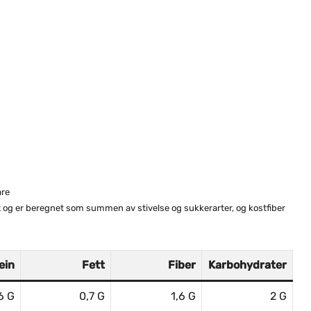
are
at og er beregnet som summen av stivelse og sukkerarter, og kostfiber
ein
Fett
Fiber
Karbohydrater
6 G
0,7 G
1,6 G
2 G