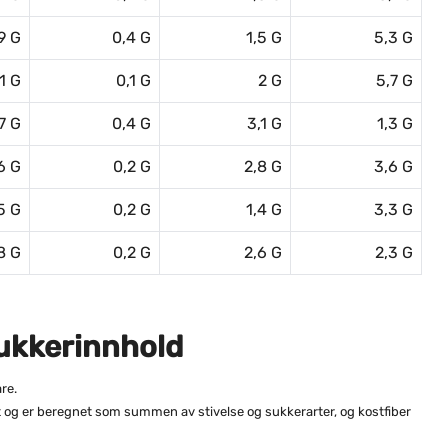
,9 G
0,4 G
1,5 G
5,3 G
,1 G
0,1 G
2 G
5,7 G
7 G
0,4 G
3,1 G
1,3 G
6 G
0,2 G
2,8 G
3,6 G
5 G
0,2 G
1,4 G
3,3 G
8 G
0,2 G
2,6 G
2,3 G
ukkerinnhold
re.
at og er beregnet som summen av stivelse og sukkerarter, og kostfiber